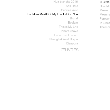
Nuit blanche 2016
Œuvres 
Still Here
Give Me
Décors à vivre
Muses
It's Taken Me All Of My Life To Find You
Meaning
Brutal
Forever
Bedlam
In Line 
This is My Life
The Nee
Inner Groove
Casanova Forever
Shanghai World Expo
Diaspora
ŒUVRES