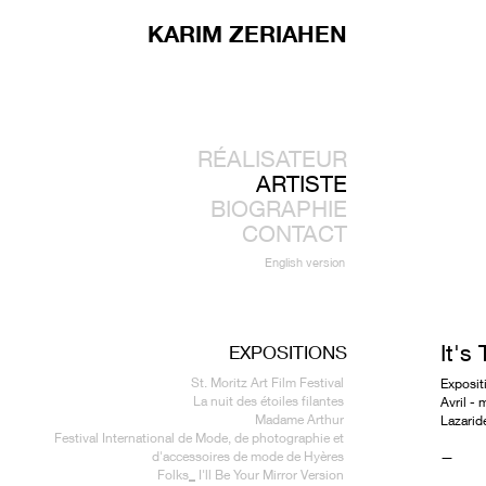
KARIM ZERIAHEN
RÉALISATEUR
ARTISTE
BIOGRAPHIE
CONTACT
English version
It's
EXPOSITIONS
St. Moritz Art Film Festival
Exposit
La nuit des étoiles filantes
Avril - 
Madame Arthur
Lazarid
Festival International de Mode, de photographie et
d'accessoires de mode de Hyères
—
Folks_ I'll Be Your Mirror Version