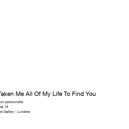
 Taken Me All Of My Life To Find You
ion personnelle
mai 14
es Gallery - Londres