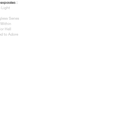
exposées :
 Light
less Series
 Within
for Hell
d to Adore