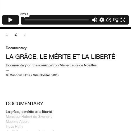
1
2
3
Documentary
LA GRÂCE, LE MÉRITE ET LA LIBERTÉ
Documentary on the iconic patron Marie-Laure de Noailles
—
© Wisdom Films / Villa Noailles 2023
DOCUMENTARY
La grâce, le mérite et la liberté
Monsieur Hubert de Givenchy
Meeting Albert
I love Holly